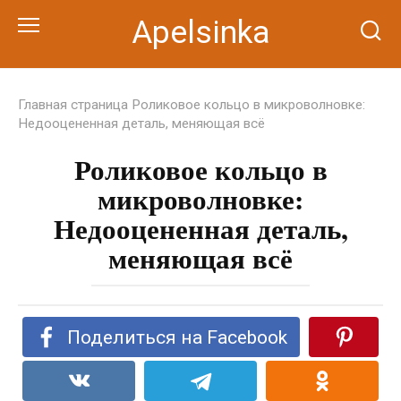
Перейти
Apelsinka
к
контенту
Главная страница
Роликовое кольцо в микроволновке:
Недооцененная деталь, меняющая всё
Роликовое кольцо в
микроволновке:
Недооцененная деталь,
меняющая всё
Поделиться на Facebook