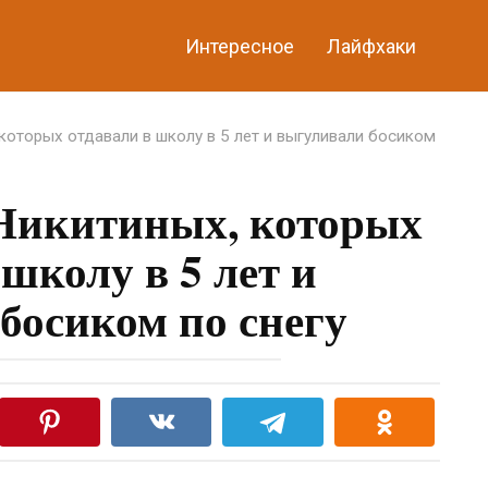
Интересное
Лайфхаки
которых отдавали в школу в 5 лет и выгуливали босиком
 Никитиных, которых
 школу в 5 лет и
босиком по снегу