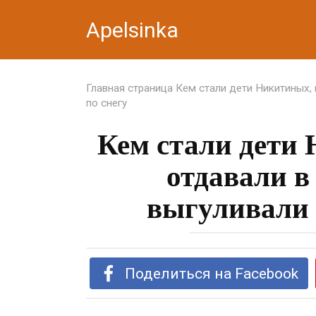
Перейти
Apelsinka
к
контенту
Главная страница
Кем стали дети Никитиных, 
по снегу
Кем стали дети
отдавали в
выгуливали 
Поделиться на Facebook