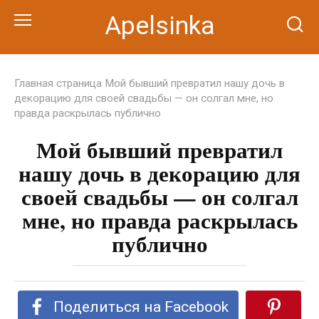
Перейти
Apelsinka
к
контенту
Главная страница
Мой бывший превратил нашу дочь в
декорацию для своей свадьбы — он солгал мне, но
правда раскрылась публично
Мой бывший превратил
нашу дочь в декорацию для
своей свадьбы — он солгал
мне, но правда раскрылась
публично
Поделиться на Facebook