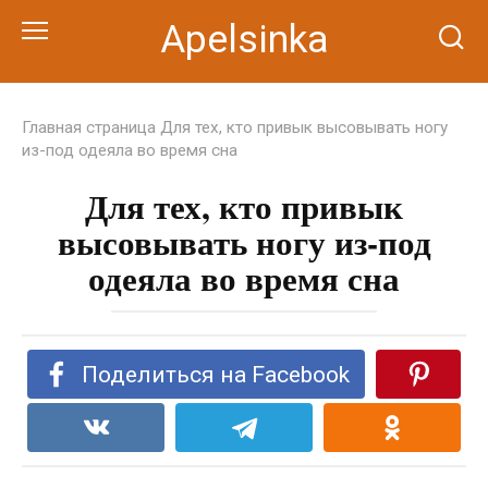
Перейти
Apelsinka
к
контенту
Главная страница
Для тех, кто привык высовывать ногу
из-под одеяла во время сна
Для тех, кто привык
высовывать ногу из-под
одеяла во время сна
Поделиться на Facebook