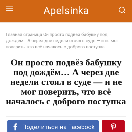
Перейти
Apelsinka
к
контенту
Главная страница
Он просто подвёз бабушку под
дождём… А через две недели стоял в суде — и не мог
поверить, что всё началось с доброго поступка
Он просто подвёз бабушку
под дождём… А через две
недели стоял в суде — и не
мог поверить, что всё
началось с доброго поступка
Поделиться на Facebook