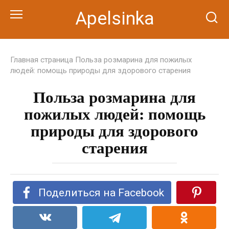
Перейти
Apelsinka
к
контенту
Главная страница
Польза розмарина для пожилых
людей: помощь природы для здорового старения
Польза розмарина для
пожилых людей: помощь
природы для здорового
старения
Поделиться на Facebook