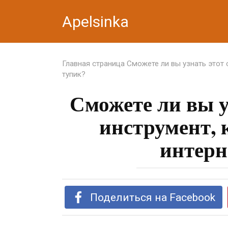
Перейти
Apelsinka
к
контенту
Главная страница
Сможете ли вы узнать этот 
тупик?
Сможете ли вы у
инструмент, 
интерн
Поделиться на Facebook