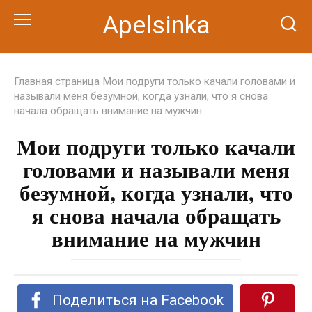
Перейти
Apelsinka
к
контенту
Главная страница
Мои подруги только качали головами и
называли меня безумной, когда узнали, что я снова
начала обращать внимание на мужчин
Мои подруги только качали
головами и называли меня
безумной, когда узнали, что
я снова начала обращать
внимание на мужчин
Поделиться на Facebook