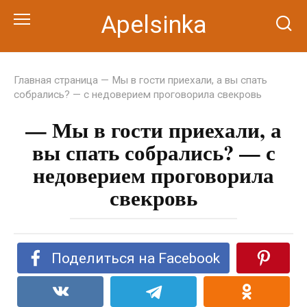
Перейти
Apelsinka
к
контенту
Главная страница
— Мы в гости приехали, а вы спать
собрались? — с недоверием проговорила свекровь
— Мы в гости приехали, а
вы спать собрались? — с
недоверием проговорила
свекровь
Поделиться на Facebook