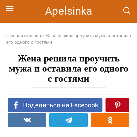
Перейти
Apelsinka
к
контенту
Главная страница
Жена решила проучить мужа и оставила
его одного с гостями
Жена решила проучить
мужа и оставила его одного
с гостями
Поделиться на Facebook