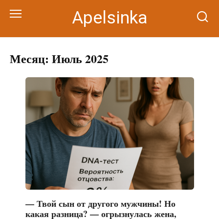
Перейти
Apelsinka
к
контенту
Месяц:
Июль 2025
— Твой сын от другого мужчины! Но
какая разница? — огрызнулась жена,