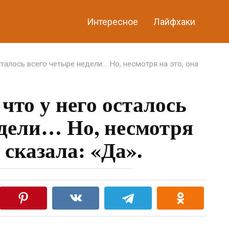
Интересное
Лайфхаки
сталось всего четыре недели… Но, несмотря на это, она
 что у него осталось
едели… Но, несмотря
а сказала: «Да».