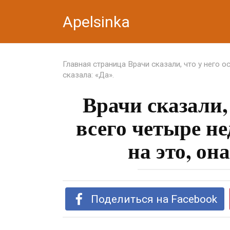
Перейти
Apelsinka
к
контенту
Главная страница
Врачи сказали, что у него о
сказала: «Да».
Врачи сказали,
всего четыре н
на это, он
Поделиться на Facebook