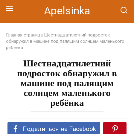
Перейти
Apelsinka
к
контенту
Главная страница
Шестнадцатилетний подросток
обнаружил в машине под палящим солнцем маленького
ребёнка
Шестнадцатилетний
подросток обнаружил в
машине под палящим
солнцем маленького
ребёнка
Поделиться на Facebook