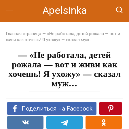
Перейти
Apelsinka
к
контенту
Главная страница
— «Не работала, детей рожала — вот и
живи как хочешь! Я ухожу» — сказал муж…
— «Не работала, детей
рожала — вот и живи как
хочешь! Я ухожу» — сказал
муж…
Поделиться на Facebook