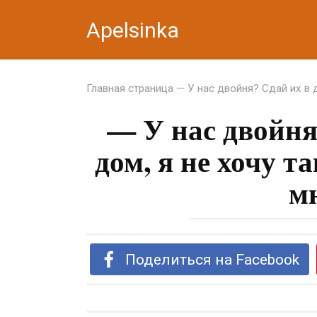
Перейти
Apelsinka
к
контенту
Главная страница
— У нас двойня? Сдай их в 
— У нас двойня
дом, я не хочу т
м
Поделиться на Facebook