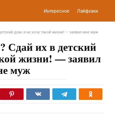
Интересное
Лайфхаки
детский дом, я не хочу такой жизни! — заявил мне муж
? Сдай их в детский
акой жизни! — заявил
не муж