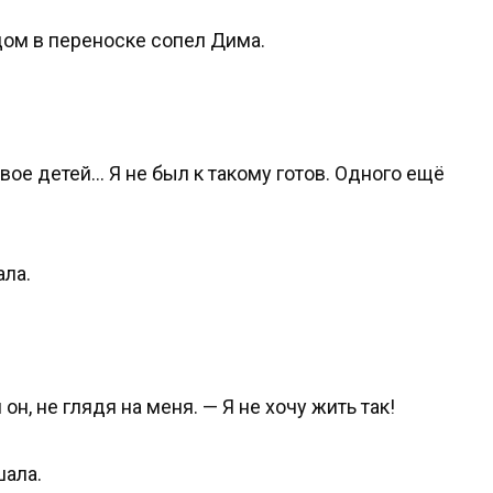
дом в переноске сопел Дима.
вое детей… Я не был к такому готов. Одного ещё
ала.
он, не глядя на меня. — Я не хочу жить так!
шала.