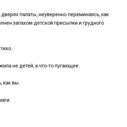
в дверях палаты, неуверенно переминаясь, как
олнен запахом детской присыпки и грудного
тихо.
ила не детей, а что-то пугающее.
, как вы.
маги.