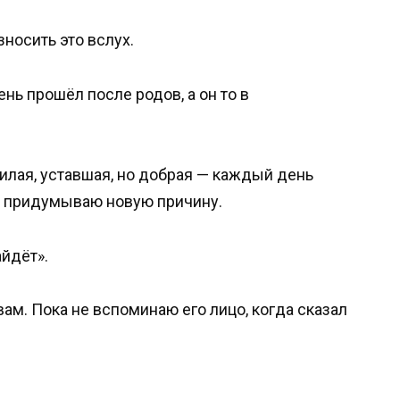
носить это вслух.
нь прошёл после родов, а он то в
лая, уставшая, но добрая — каждый день
аз придумываю новую причину.
айдёт».
ам. Пока не вспоминаю его лицо, когда сказал