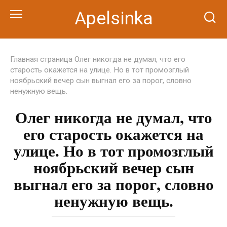
Перейти
Apelsinka
к
контенту
Главная страница
Олег никогда не думал, что его
старость окажется на улице. Но в тот промозглый
ноябрьский вечер сын выгнал его за порог, словно
ненужную вещь.
Олег никогда не думал, что
его старость окажется на
улице. Но в тот промозглый
ноябрьский вечер сын
выгнал его за порог, словно
ненужную вещь.