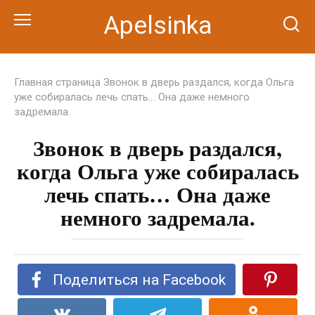
Перейти
Apelsinka
к
контенту
Главная страница
Звонок в дверь раздался, когда Ольга
уже собиралась лечь спать… Она даже немного
задремала.
Звонок в дверь раздался,
когда Ольга уже собиралась
лечь спать… Она даже
немного задремала.
Поделиться на Facebook