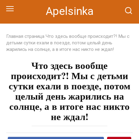
Перейти
Apelsinka
к
контенту
Главная страница
Что здесь вообще происходит?! Мы с
детьми сутки ехали в поезде, потом целый день
жарились на солнце, а в итоге нас никто не ждал!
Что здесь вообще
происходит?! Мы с детьми
сутки ехали в поезде, потом
целый день жарились на
солнце, а в итоге нас никто
не ждал!