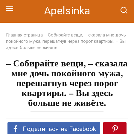
Перейти
Apelsinka
к
контенту
Главная страница
– Собирайте вещи, – сказала мне дочь
покойного мужа, перешагнув через порог квартиры. – Вы
здесь больше не живёте.
– Собирайте вещи, – сказала
мне дочь покойного мужа,
перешагнув через порог
квартиры. – Вы здесь
больше не живёте.
Поделиться на Facebook