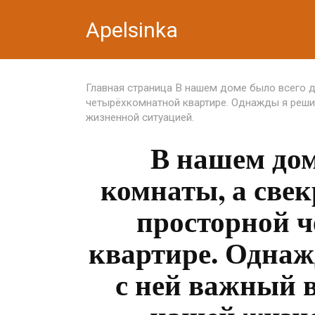
Перейти
Apelsinka
к
контенту
Главная страница
В нашем доме было всего д
четырёхкомнатной квартире. Однажды я решил
жизненной ситуацией.
В нашем дом
комнаты, а свек
просторной 
квартире. Однаж
с ней важный в