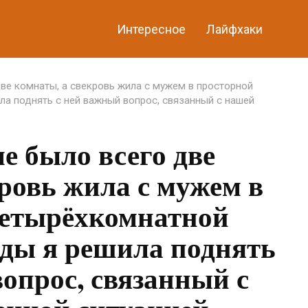
Интересное
Лайфхаки
ве комнаты, а свекровь жила с мужем в просторной
а поднять с ней важный вопрос, связанный с нашей
е было всего две
ровь жила с мужем в
четырёхкомнатной
ды я решила поднять
опрос, связанный с