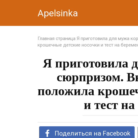
Перейти
Apelsinka
к
контенту
Главная страница
Я приготовила для мужа ко
крошечные детские носочки и тест на береме
Я приготовила д
сюрпризом. В
положила крошеч
и тест на
Поделиться на Facebook