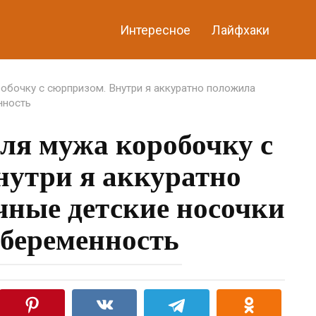
Интересное
Лайфхаки
робочку с сюрпризом. Внутри я аккуратно положила
нность
ля мужа коробочку с
нутри я аккуратно
ные детские носочки
 беременность