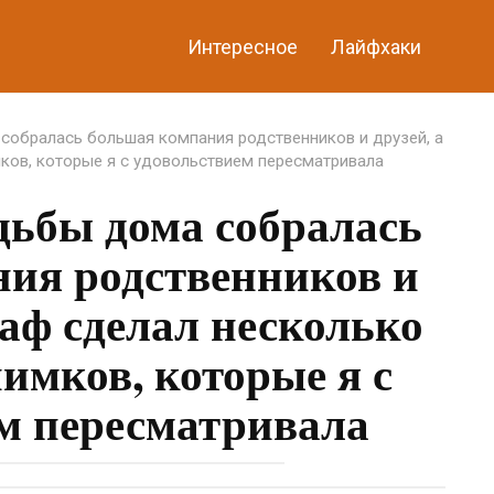
Интересное
Лайфхаки
собралась большая компания родственников и друзей, а
ков, которые я с удовольствием пересматривала
дьбы дома собралась
ия родственников и
раф сделал несколько
имков, которые я с
м пересматривала