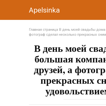
Перейти
Apelsinka
к
контенту
Главная страница
В день моей свадьбы дома 
фотограф сделал несколько прекрасных сним
В день моей сва
большая компан
друзей, а фотог
прекрасных сн
удовольствие