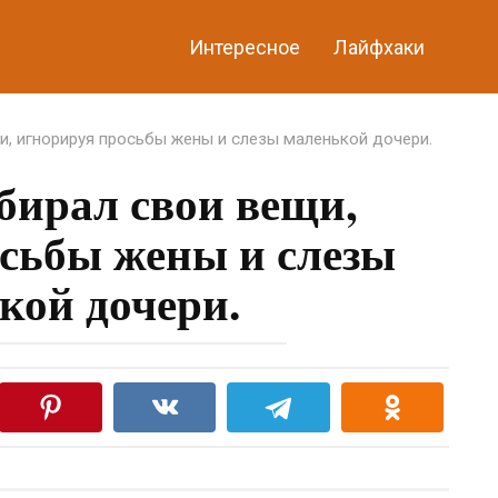
Интересное
Лайфхаки
и, игнорируя просьбы жены и слезы маленькой дочери.
бирал свои вещи,
сьбы жены и слезы
кой дочери.