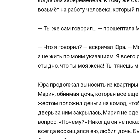
когда она забеременела. К тому же Окс
возьмёт на работу человека, который 
— Ты же сам говорил… — прошептала М
— Что я говорил? — вскричал Юра. — М
а не жить по моим указаниям. Я всего 
стыдно, что ты моя жена! Ты тянешь м
Юра продолжал выносить из квартиры с
Мария, обнимая дочь, которая всё ещё
жестом положил деньги на комод, чтоб
дверь за ним закрылась, Мария не сде
вопрос: «Почему?» Никогда он не показ
всегда восхищался ею, любил дочь. Б