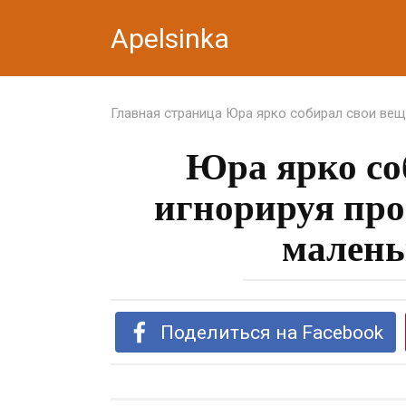
Перейти
Apelsinka
к
контенту
Главная страница
Юра ярко собирал свои вещ
Юра ярко со
игнорируя про
малень
Поделиться на Facebook