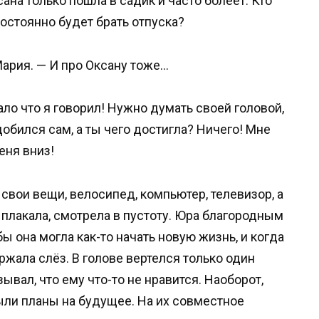
ана только пошла в садик и часто болеет. Кто
постоянно будет брать отпуска?
ария. — И про Оксану тоже…
ало что я говорил! Нужно думать своей головой,
добился сам, а ты чего достигла? Ничего! Мне
еня вниз!
вои вещи, велосипед, компьютер, телевизор, а
 плакала, смотрела в пустоту. Юра благородным
ы она могла как-то начать новую жизнь, и когда
ржала слёз. В голове вертелся только один
ывал, что ему что-то не нравится. Наоборот,
ыли планы на будущее. На их совместное