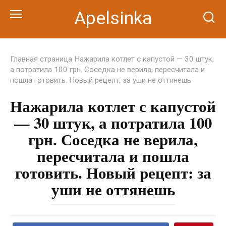
Перейти
Apelsinka
к
контенту
Главная страница
Нажарила котлет с капустой — 30 штук,
а потратила 100 грн. Соседка не верила, пересчитала и
пошла готовить. Новый рецепт: за уши не оттянешь
Нажарила котлет с капустой
— 30 штук, а потратила 100
грн. Соседка не верила,
пересчитала и пошла
готовить. Новый рецепт: за
уши не оттянешь