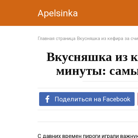
Перейти
Apelsinka
к
контенту
Главная страница
Вкусняшка из кефира за сч
Вкусняшка из к
минуты: самы
Поделиться на Facebook
С давних времен пироги играли важну