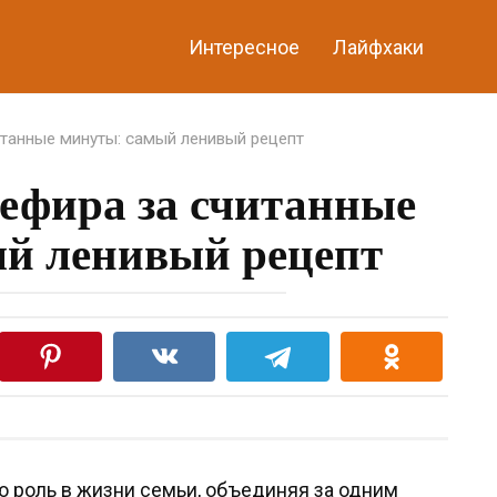
Интересное
Лайфхаки
итанные минуты: самый ленивый рецепт
ефира за считанные
й ленивый рецепт
ю роль в жизни семьи, объединяя за одним