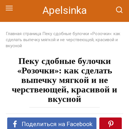
Перейти
Apelsinka
к
контенту
Главная страница
Пеку сдобные булочки «Розочки»: как
сделать выпечку мягкой и не черствеющей, красивой и
вкусной
Пеку сдобные булочки
«Розочки»: как сделать
выпечку мягкой и не
черствеющей, красивой и
вкусной
Поделиться на Facebook