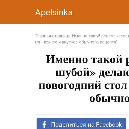
Перейти
Apelsinka
к
контенту
Главная страница
Именно такой рецепт «селё
(он нежнее и вкуснее обычного рецепта)
Именно такой р
шубой» делаю
новогодний стол 
обычно
Поделиться на Facebook