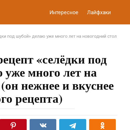
Интересное
Лайфхаки
дки под шубой» делаю уже много лет на новогодний стол
ецепт «селёдки под
 уже много лет на
(он нежнее и вкуснее
го рецепта)