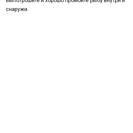
Выпотрошите и хорошо промойте рыбу внутри и
снаружи.