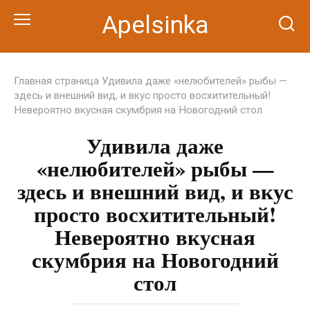
Перейти
Apelsinka
к
контенту
Главная страница
Удивила даже «нелюбителей» рыбы —
здесь и внешний вид, и вкус просто восхитительный!
Невероятно вкусная скумбрия на Новогодний стол
Удивила даже
«нелюбителей» рыбы —
здесь и внешний вид, и вкус
просто восхитительный!
Невероятно вкусная
скумбрия на Новогодний
стол