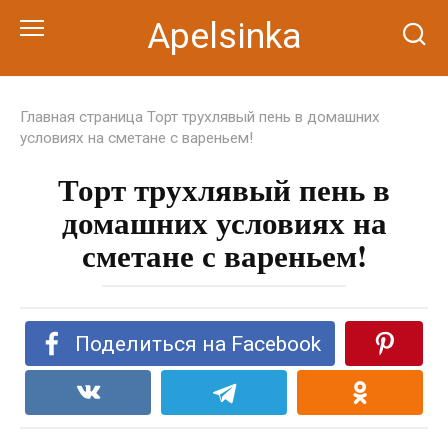
Перейти
Apelsinka
к
контенту
Главная страница
Торт трухлявый пень в домашних
условиях на сметане с вареньем!
Торт трухлявый пень в
домашних условиях на
сметане с вареньем!
Поделиться на Facebook