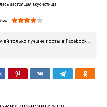
илась настоящая вкуснотища!
атью
учай только лучшие посты в Facebook ↓
k
ожет понравиться