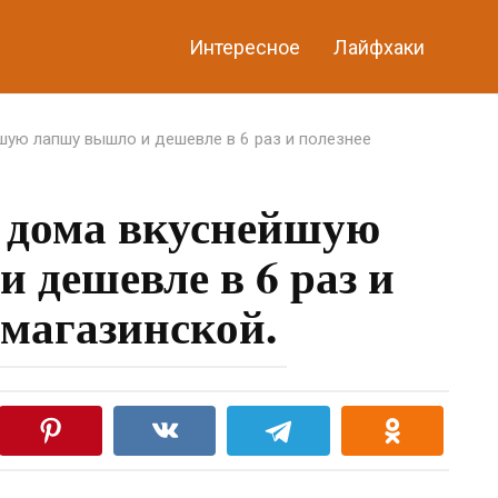
Интересное
Лайфхаки
ую лапшу вышло и дешевле в 6 раз и полезнее
 дома вкуснейшую
 дешевле в 6 раз и
 магазинской.