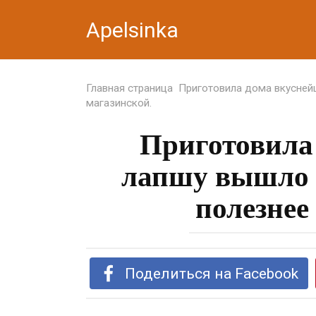
Перейти
Apelsinka
к
контенту
Главная страница
Приготовила дома вкуснейш
магазинской.
Приготовила
лапшу вышло и
полезнее
Поделиться на Facebook