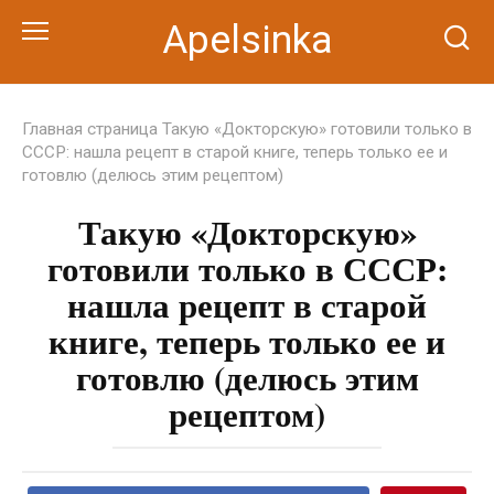
Перейти
Apelsinka
к
контенту
Главная страница
Такую «Докторскую» готовили только в
СССР: нашла рецепт в старой книге, теперь только ее и
готовлю (делюсь этим рецептом)
Такую «Докторскую»
готовили только в СССР:
нашла рецепт в старой
книге, теперь только ее и
готовлю (делюсь этим
рецептом)