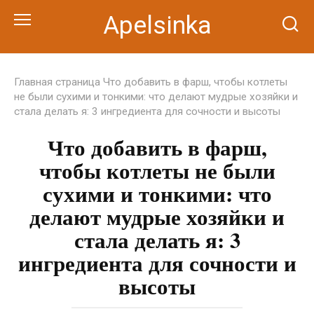
Перейти
Apelsinka
к
контенту
Главная страница
Что добавить в фарш, чтобы котлеты
не были сухими и тонкими: что делают мудрые хозяйки и
стала делать я: 3 ингредиента для сочности и высоты
Что добавить в фарш,
чтобы котлеты не были
сухими и тонкими: что
делают мудрые хозяйки и
стала делать я: 3
ингредиента для сочности и
высоты