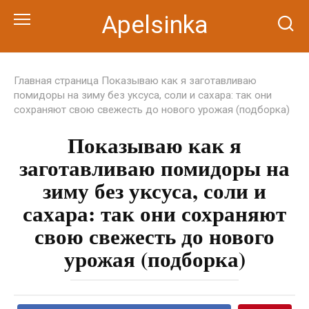
Перейти
Apelsinka
к
контенту
Главная страница
Показываю как я заготавливаю
помидоры на зиму без уксуса, соли и сахара: так они
сохраняют свою свежесть до нового урожая (подборка)
Показываю как я
заготавливаю помидоры на
зиму без уксуса, соли и
сахара: так они сохраняют
свою свежесть до нового
урожая (подборка)