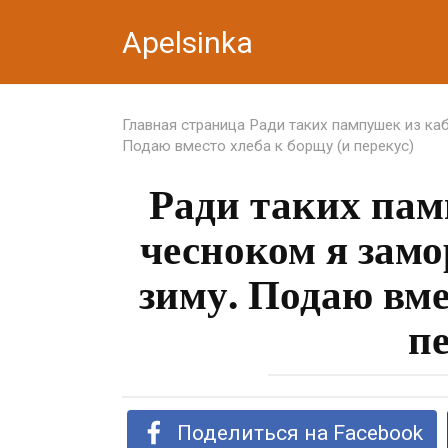
Перейти
Apelsinka
к
контенту
Главная страница
Ради таких пампушек из ка
Подаю вместо хлеба к борщу (и перекус)
Ради таких пам
чесноком я зам
зиму. Подаю вме
пе
Поделиться на Facebook