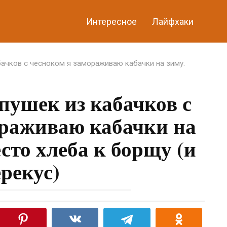
Интересное
Лайфхаки
бачков с чесноком я замораживаю кабачки на зиму.
пушек из кабачков с
ораживаю кабачки на
сто хлеба к борщу (и
рекус)