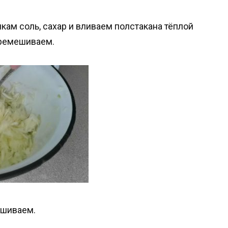
ам соль, сахар и вливаем полстакана тёплой
еремешиваем.
ешиваем.