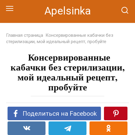
Перейти
Apelsinka
к
контенту
Главная страница
Консервированные кабачки без
стерилизации, мой идеальный рецепт, пробуйте
Консервированные
кабачки без стерилизации,
мой идеальный рецепт,
пробуйте
Поделиться на Facebook