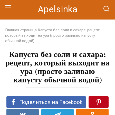
Перейти
Apelsinka
к
контенту
Главная страница
Капуста без соли и сахара: рецепт,
который выходит на ура (просто заливаю капусту
обычной водой)
Капуста без соли и сахара:
рецепт, который выходит на
ура (просто заливаю
капусту обычной водой)
Поделиться на Facebook