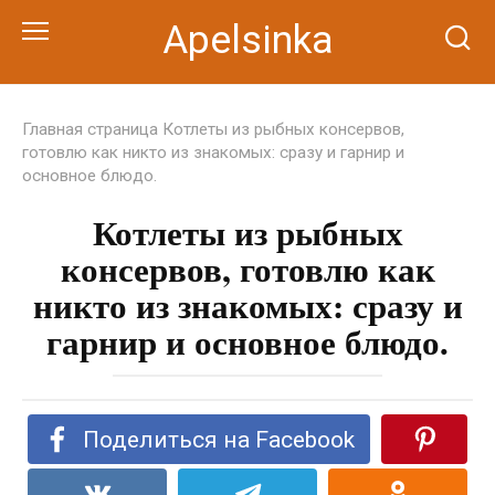
Перейти
Apelsinka
к
контенту
Главная страница
Котлеты из рыбных консервов,
готовлю как никто из знакомых: сразу и гарнир и
основное блюдо.
Котлеты из рыбных
консервов, готовлю как
никто из знакомых: сразу и
гарнир и основное блюдо.
Поделиться на Facebook