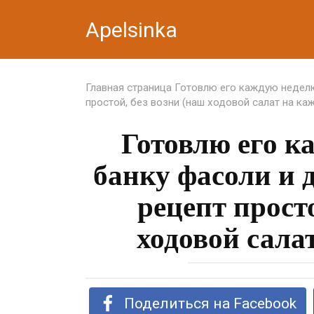
Перейти
Apelsinka
к
контенту
Главная страница
Готовлю его каждую неделю
простой, без возни (наш ходовой салат на ка
Готовлю его к
банку фасоли и 
рецепт прост
ходовой сала
Поделиться на Facebook