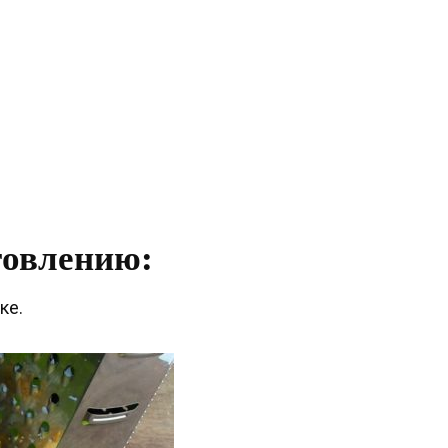
товлению:
ке.