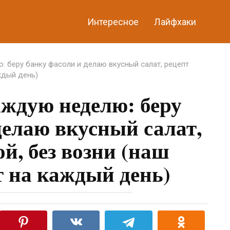
Интересное
Лайфхаки
: беру банку фасоли и делаю вкусный салат, рецепт
ждый день)
аждую неделю: беру
делаю вкусный салат,
ой, без возни (наш
т на каждый день)