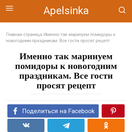
Перейти
Apelsinka
к
контенту
Главная страница
Именно так маринуем помидоры к
новогодним праздникам. Все гости просят рецепт
Именно так маринуем
помидоры к новогодним
праздникам. Все гости
просят рецепт
Поделиться на Facebook