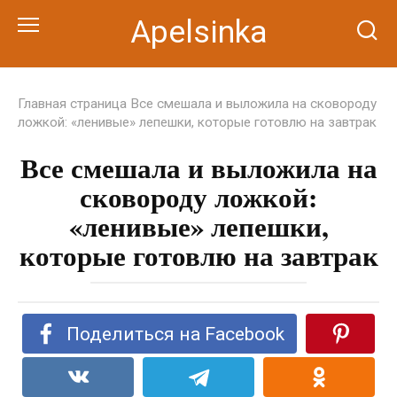
Перейти
Apelsinka
к
контенту
Главная страница
Все смешала и выложила на сковороду
ложкой: «ленивые» лепешки, которые готовлю на завтрак
Все смешала и выложила на
сковороду ложкой:
«ленивые» лепешки,
которые готовлю на завтрак
Поделиться на Facebook