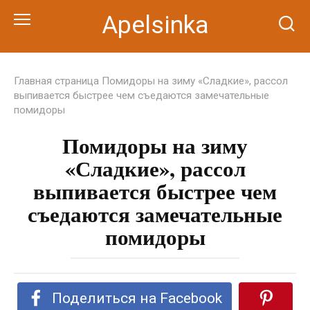
Перейти
Apelsinka
к
контенту
Главная страница
Помидоры на зиму «Сладкие», рассол
выпивается быстрее чем съедаются замечательные
помидоры
Помидоры на зиму
«Сладкие», рассол
выпивается быстрее чем
съедаются замечательные
помидоры
Поделиться на Facebook