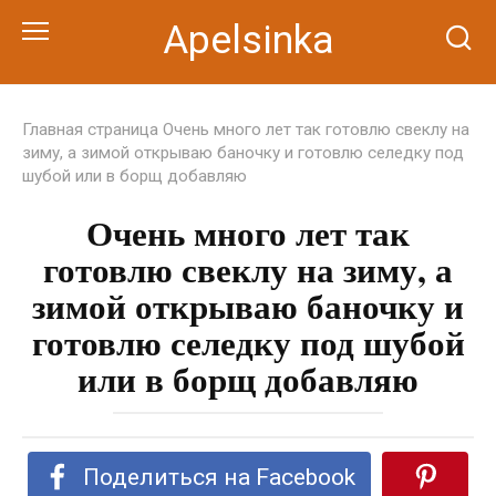
Перейти
Apelsinka
к
контенту
Главная страница
Очень много лет так готовлю свеклу на
зиму, а зимой открываю баночку и готовлю селедку под
шубой или в борщ добавляю
Очень много лет так
готовлю свеклу на зиму, а
зимой открываю баночку и
готовлю селедку под шубой
или в борщ добавляю
Поделиться на Facebook