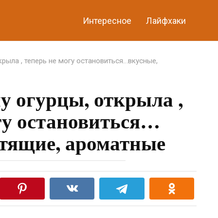
Интересное
Лайфхаки
крыла , теперь не могу остановиться…вкусные,
у огурцы, открыла ,
гу остановиться…
стящие, ароматные