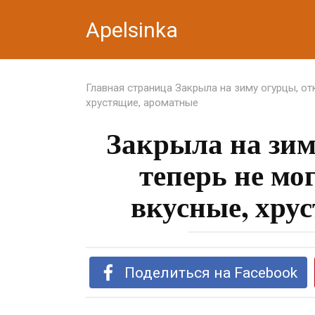
Перейти
Apelsinka
к
контенту
Главная страница
Закрыла на зиму огурцы, от
хрустящие, ароматные
Закрыла на зим
теперь не мо
вкусные, хру
Поделиться на Facebook