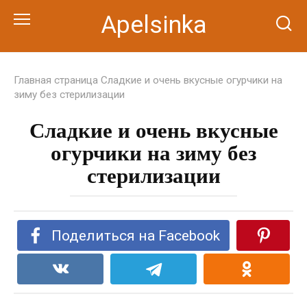
Перейти
Apelsinka
к
контенту
Главная страница
Сладкие и очень вкусные огурчики на
зиму без стерилизации
Сладкие и очень вкусные
огурчики на зиму без
стерилизации
Поделиться на Facebook