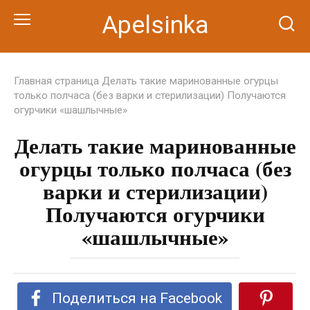
Перейти
Apelsinka
к
контенту
Главная страница
Делать такие маринованные огурцы
только полчаса (без варки и стерилизации) Получаются
огурчики «шашлычные»
Делать такие маринованные
огурцы только полчаса (без
варки и стерилизации)
Получаются огурчики
«шашлычные»
Поделиться на Facebook