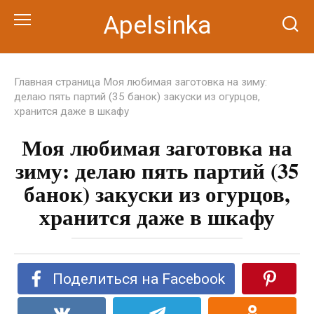
Перейти
Apelsinka
к
контенту
Главная страница
Моя любимая заготовка на зиму:
делаю пять партий (35 банок) закуски из огурцов,
хранится даже в шкафу
Моя любимая заготовка на
зиму: делаю пять партий (35
банок) закуски из огурцов,
хранится даже в шкафу
Поделиться на Facebook