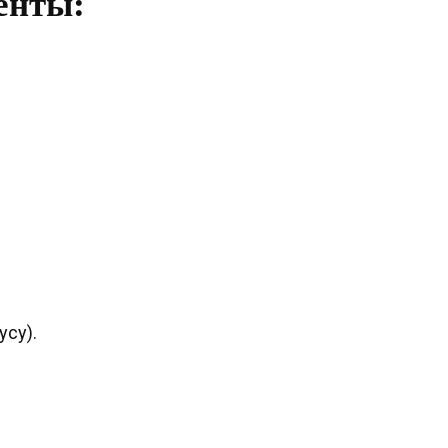
енты:
усу).