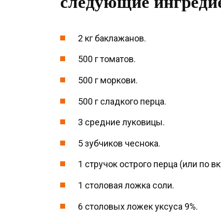
следующие ингреди
2 кг баклажанов.
500 г томатов.
500 г моркови.
500 г сладкого перца.
3 средние луковицы.
5 зубчиков чеснока.
1 стручок острого перца (или по вк
1 столовая ложка соли.
6 столовых ложек уксуса 9%.