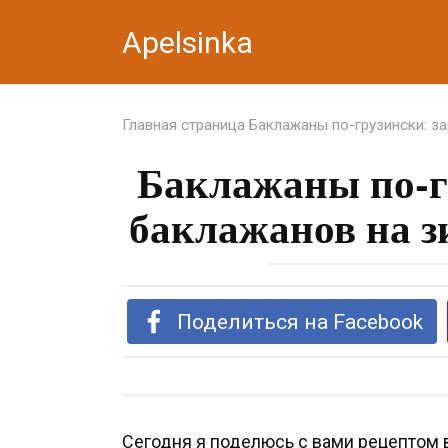
Перейти
Apelsinka
к
контенту
Главная страница
Баклажаны по-грузински: за
Баклажаны по-гр
баклажанов на з
Поделиться на Facebook
Сегодня я поделюсь с вами рецептом в