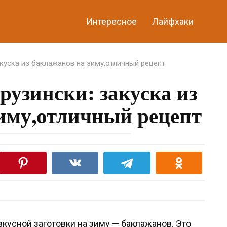
Интересное
Лайфхаки
куска из баклажанов на зиму,отличный рецепт
узински: закуска из
иму,отличный рецепт
кусной заготовки на зиму — баклажанов. Это