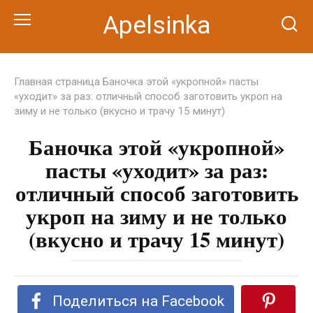
Перейти
Apelsinka
к
контенту
Главная страница
Баночка этой «укропной» пасты
«уходит» за раз: отличный способ заготовить укроп на
зиму и не только (вкусно и трачу 15 минут)
Баночка этой «укропной»
пасты «уходит» за раз:
отличный способ заготовить
укроп на зиму и не только
(вкусно и трачу 15 минут)
Поделиться на Facebook