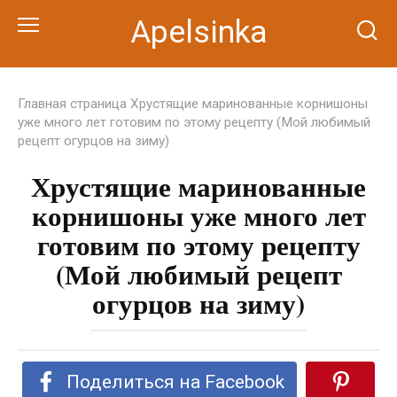
Перейти
Apelsinka
к
контенту
Главная страница
Хрустящие маринованные корнишоны
уже много лет готовим по этому рецепту (Мой любимый
рецепт огурцов на зиму)
Хрустящие маринованные
корнишоны уже много лет
готовим по этому рецепту
(Мой любимый рецепт
огурцов на зиму)
Поделиться на Facebook