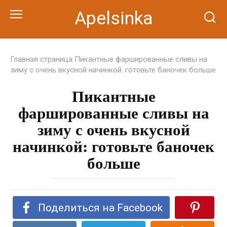
Перейти
Apelsinka
к
контенту
Главная страница
Пикантные фаршированные сливы на
зиму с очень вкусной начинкой: готовьте баночек больше
Пикантные
фаршированные сливы на
зиму с очень вкусной
начинкой: готовьте баночек
больше
Поделиться на Facebook