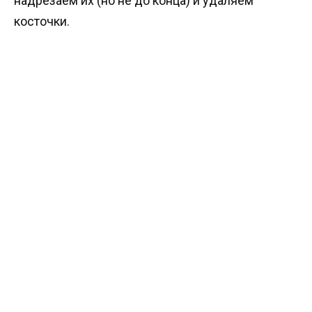
надрезаем их (но не до конца) и удаляем
косточки.